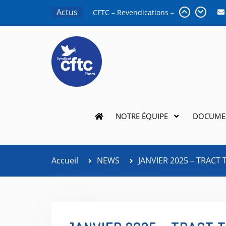
Actus
CFTC – Revendications –
NAO 2025 – Définitif
(Format A4)
Tract CFTC – Mars 2025 –
Accord Dons de Jours et
Proche Aidant
Tract CFTC – MARS 2025
– Accord Handicap
Tract CFTC – Mars 2025 –
NOTRE ÉQUIPE
DOCUME
Accord CESU
CFTC – 01 12 2025 –
Résultats NAO 2025 –
Définitif
Accueil
NEWS
JANVIER 2025 – TRACT